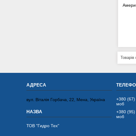
Америк
+380 (67)
вул. Віталія Горбача, 22, Мена, Україна
моб
+380 (95)
моб
ТОВ "Гидро Тех"