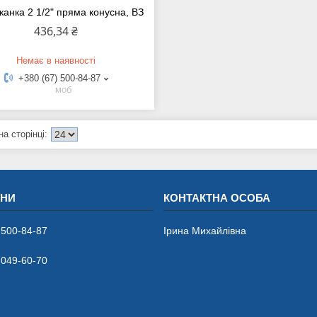
анка 2 1/2" пряма конусна, ВЗ
436,34 ₴
Немає в наявності
+380 (67) 500-84-87
моб
 500-84-87
Ірина Михайлівна
 049-60-70