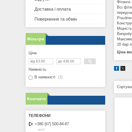
Фітинги 
Всі фіти
Доставка і оплата
передчас
Різьблен
Повернення та обмін
Конструк
Міцність
Випробув
Фільтри
Максима
20 бар п
Ціна вк
Ціна
Наявність
В наявності
3
Контакти
+380 (67) 500-84-87
моб