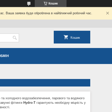
Кошик
час. Ваша заявка буде оброблена в найближчий робочий час.
Кошик
ОБМІН
та холодного водозабезпечення, парового та водяного
Чавунні фітинги
Hydro-T
гарантують необхідну міцність у
авності.