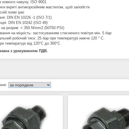
з ковкого чавуну, ISO 9001
нги вкриті антикорозійним мастилом, щоб запобігти
ній появі іржі
ня: DIN EN 10226 -1 (ISO 7/1)
ція: DIN EN 10242 (ISO 49)
 на розрив: < 350 N/mm2 (50750 PSI)
ання на міцність: застосуванням стисненого повітря мін. 5 бар
льний робочий тиск: 25 бар при температурі нижче 120 ° С.
ри температурі від 120°C до 300°C
азана з урахуванням ПДВ.