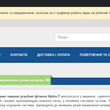
ення та повідомлення, оскільки за її графіком роботи зараз не робочий 
С
КОНТАКТИ
ДОСТАВКА І ОПЛАТА
ПОВЕРНЕННЯ ТА 
мериканка пряма конусна ЗВ
ані чавунні різьбові фітинги
Hydro-T
монтуються у мережах гарячого 
я, газових трубопроводах низького тиску, у поливних системах та інше. 
точці з'єднання системи, призводячи до мінімуму ризик виникнення незпр