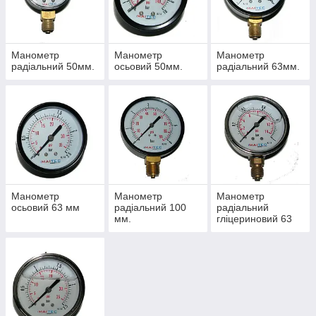
Манометр ― прилад, що дозволяє визначити тиск в системі в
Манометр
Манометр
Манометр
місці його встановлення і призначений для налаштування
радіальний 50мм.
осьовий 50мм.
радіальний 63мм.
режимів правильної роботи системи.
Манометр
Манометр
Манометр
осьовий 63 мм
радіальний 100
радіальний
мм.
гліцериновий 63
мм