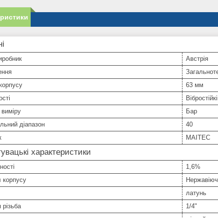
еристики
ні
иробник
Австрія
ення
Загальнот
корпусу
63 мм
ості
Вібростійкі
 виміру
Бар
льний діапазон
40
к
MAITEC
увацькі характеристики
ності
1,6%
 корпусу
Нержавіюч
латунь
 різьба
1/4"