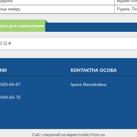
бурдона
мідний сп
ище виміру
Рідина, По
ція для замовлення
3,11 ₴
 500-84-87
Ірина Михайлівна
 049-60-70
Сайт створений на маркетплейсі
Prom.ua