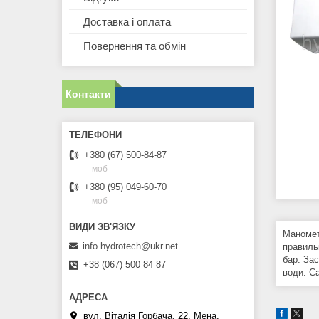
Доставка і оплата
Повернення та обмін
Контакти
+380 (67) 500-84-87
моб
+380 (95) 049-60-70
моб
Маномет
info.hydrotech@ukr.net
правиль
бар. За
+38 (067) 500 84 87
води. С
вул. Віталія Горбача, 22, Мена,