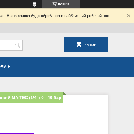
Кошик
час. Ваша заявка буде оброблена в найближчий робочий час.
Кошик
ОБМІН
вий MAITEC (1/4") 0 - 40 бар
1