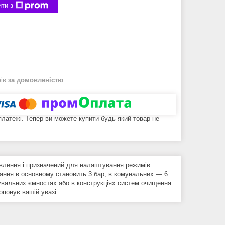
ти з
нів
за домовленістю
 платежі. Тепер ви можете купити будь-який товар не
овлення і призначений для налаштування режимів
ання в основному становить 3 бар, в комунальних ― 6
увальних ємностях або в конструкціях систем очищення
понує вашій увазі.