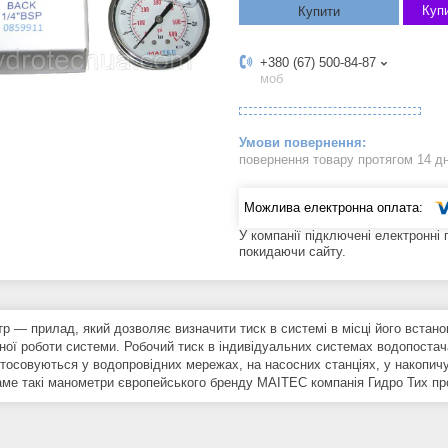
Купи
Купити
+380 (67) 500-84-87
моб
повернення товару протягом 14 д
У компанії підключені електронні
покидаючи сайту.
р ― прилад, який дозволяє визначити тиск в системі в місці його встан
ної роботи системи. Робочий тиск в індивідуальних системах водопостач
стосовуються у водопровідних мережах, на насосних станціях, у накопич
аме такі манометри європейського бренду MAITEC компанія Гидро Тих про