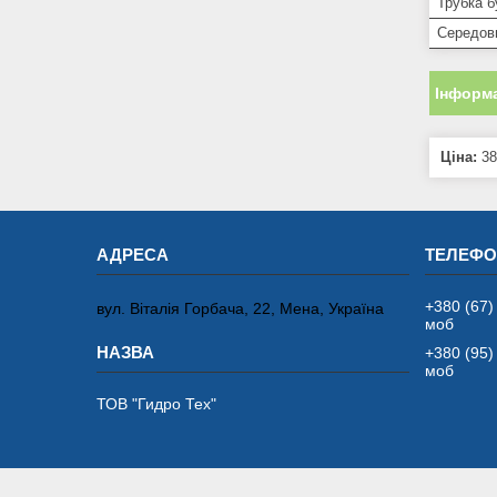
Трубка 
Середов
Інформа
Ціна:
38
+380 (67)
вул. Віталія Горбача, 22, Мена, Україна
моб
+380 (95)
моб
ТОВ "Гидро Тех"