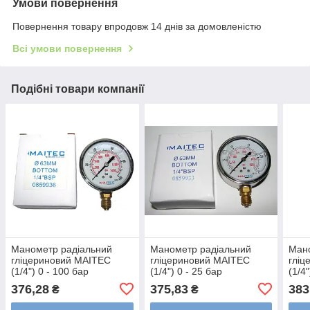
Умови повернення
Повернення товару впродовж 14 днів за домовленістю
Всі умови повернення
Подібні товари компанії
Манометр радіальний
Манометр радіальний
Ман
гліцериновий MAITEC
гліцериновий MAITEC
гліц
(1/4") 0 - 100 бар
(1/4") 0 - 25 бар
(1/4"
376,28
375,83
383
₴
₴