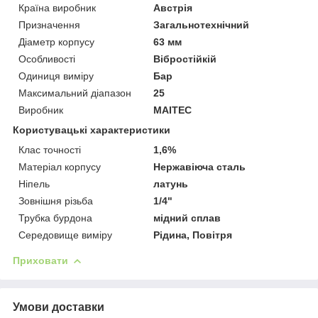
Країна виробник
Австрія
Призначення
Загальнотехнічний
Діаметр корпусу
63 мм
Особливості
Вібростійкій
Одиниця виміру
Бар
Максимальний діапазон
25
Виробник
MAITEC
Користувацькі характеристики
Клас точності
1,6%
Матеріал корпусу
Нержавіюча сталь
Ніпель
латунь
Зовнішня різьба
1/4"
Трубка бурдона
мідний сплав
Середовище виміру
Рідина, Повітря
Приховати
Умови доставки