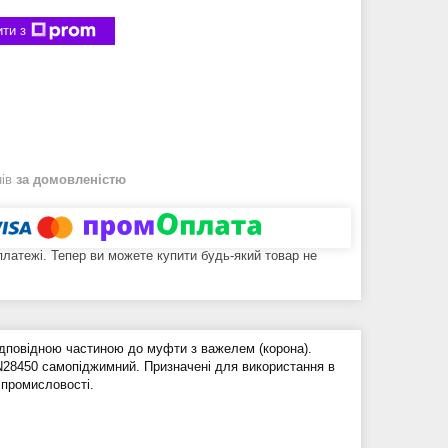
ти з
нів
за домовленістю
 платежі. Тепер ви можете купити будь-який товар не
ідповідною частиною до муфти з важелем (корона).
IN28450 самопіджимний. Призначені для використання в
 промисловості.