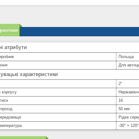
еристики
і атрибути
иробник
Польща
ення
Для автоц
увацькі характеристики
2"
 корпусу
Нержавіюч
тиск
16
прохід
50 мм
середовище
Рідке сер
температура
-30° + 120°