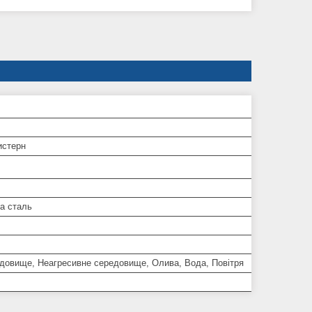
истерн
а сталь
едовище, Неагресивне середовище, Олива, Вода, Повітря