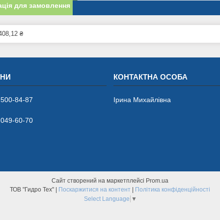
ція для замовлення
408,12 ₴
 500-84-87
Ірина Михайлівна
 049-60-70
Сайт створений на маркетплейсі
Prom.ua
ТОВ "Гидро Тех" |
Поскаржитися на контент
|
Політика конфіденційності
Select Language
▼