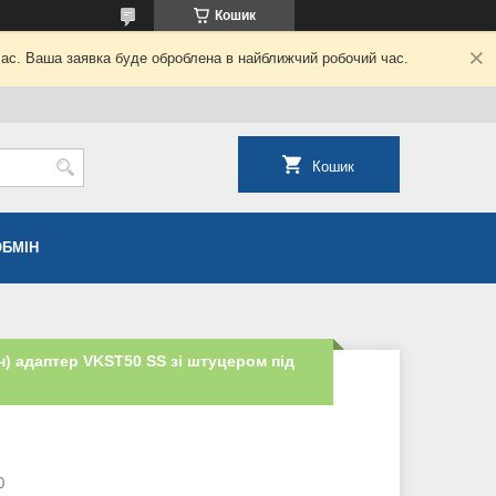
Кошик
час. Ваша заявка буде оброблена в найближчий робочий час.
Кошик
ОБМІН
) адаптер VKST50 SS зі штуцером під
0