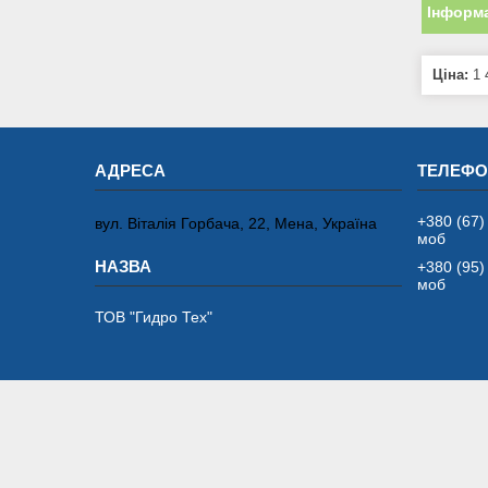
Інформа
Ціна:
1 
+380 (67)
вул. Віталія Горбача, 22, Мена, Україна
моб
+380 (95)
моб
ТОВ "Гидро Тех"