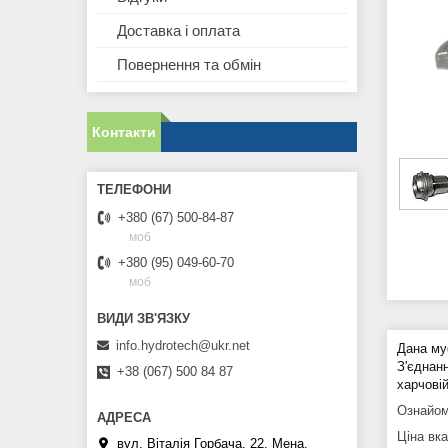
Доставка і оплата
Повернення та обмін
Контакти
+380 (67) 500-84-87
моб
+380 (95) 049-60-70
моб
info.hydrotech@ukr.net
Дана му
З'єднан
+38 (067) 500 84 87
харчові
Ознайом
Ціна вк
вул. Віталія Горбача, 22, Мена,