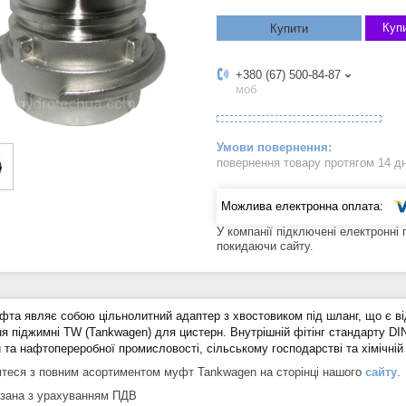
Купи
Купити
+380 (67) 500-84-87
моб
повернення товару протягом 14 д
У компанії підключені електронні
покидаючи сайту.
фта являє собою цільнолитний адаптер з хвостовиком під шланг, що є в
ня піджимні TW (Tankwagen) для цистерн. Внутрішній фітінг стандарту D
й та нафтопереробної промисловості, сільському господарстві та хімічній
теся з повним асортиментом муфт Tankwagen на сторінці нашого
сайту
.
азана з урахуванням ПДВ