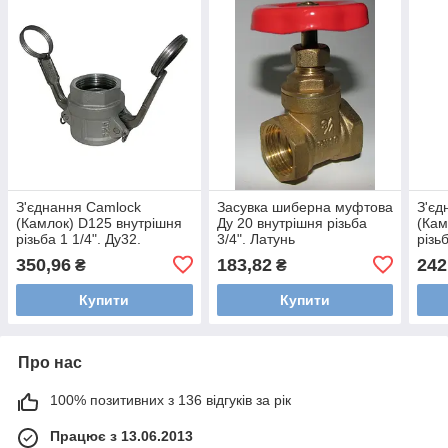
З'єднання Camlock
Засувка шиберна муфтова
З'єд
(Камлок) D125 внутрішня
Ду 20 внутрішня різьба
(Кам
різьба 1 1/4". Ду32.
3/4". Латунь
різь
Алюміній
350,96
183,82
242
₴
₴
Купити
Купити
Про нас
100% позитивних з 136 відгуків за рік
Працює з 13.06.2013