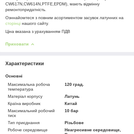
CW617N,CW614N,PTFE,EPDM), мають відмінну
ремонтопридатність.
Озннайомтеся з повним асортиментом засувок латунних на
сторінці
нашого сайту.
Ціна вказана з урахуванням ПДВ
Приховати
Характеристики
Основні
Максимальна робоча
120 град.
температура
Матеріал корпусу
Латунь
Країна виробник
Китай
Максимальний робочий
10 бар
тиск
Тип приєднання
Різьбове
Робоче середовище
Неагресивне середовище,