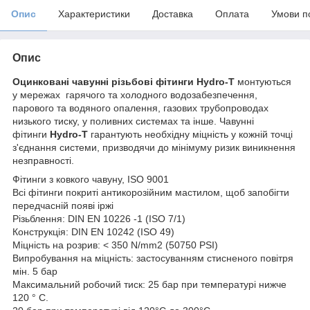
Опис
Характеристики
Доставка
Оплата
Умови п
Опис
Оцинковані чавунні різьбові фітинги
Hydro-T
монтуються
у мережах гарячого та холодного водозабезпечення,
парового та водяного опалення, газових трубопроводах
низького тиску, у поливних системах та інше. Чавунні
фітинги
Hydro-T
гарантують необхідну міцність у кожній точці
з'єднання системи, призводячи до мінімуму ризик виникнення
незправності.
Фітинги з ковкого чавуну, ISO 9001
Всі фітинги покриті антикорозійним мастилом, щоб запобігти
передчасній появі іржі
Різьблення: DIN EN 10226 -1 (ISO 7/1)
Конструкція: DIN EN 10242 (ISO 49)
Міцність на розрив: < 350 N/mm2 (50750 PSI)
Випробування на міцність: застосуванням стисненого повітря
мін. 5 бар
Максимальний робочий тиск: 25 бар при температурі нижче
120 ° С.