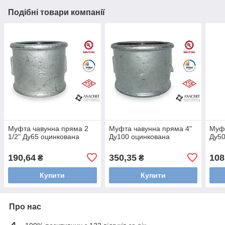
Подібні товари компанії
Муфта чавунна пряма 2
Муфта чавунна пряма 4"
Муфт
1/2" Ду65 оцинкована
Ду100 оцинкована
Ду50
190,64
350,35
108
₴
₴
Купити
Купити
Про нас