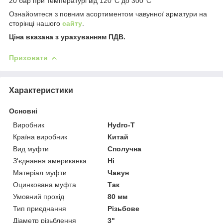
20 бар при температурі від 120°C до 300°C
Ознайомтеся з повним асортиментом чавунної арматури на
сторінці нашого
сайту
.
Ціна вказана з урахуванням ПДВ.
Приховати
Характеристики
Основні
Виробник
Hydro-T
Країна виробник
Китай
Вид муфти
Сполучна
З'єднання американка
Ні
Матеріал муфти
Чавун
Оцинкована муфта
Так
Умовний прохід
80 мм
Тип приєднання
Різьбове
Діаметр різьблення
3"