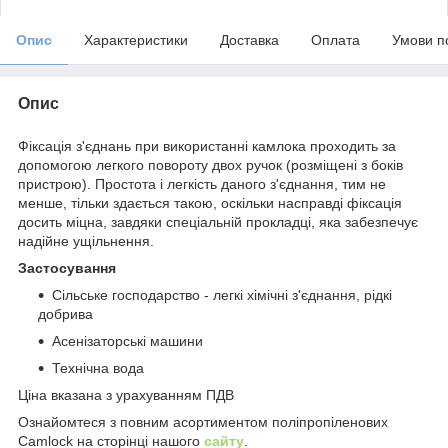
Опис
Характеристики
Доставка
Оплата
Умови п
Опис
Фіксація з'єднань при використанні камлока проходить за
допомогою легкого повороту двох ручок (розміщені з боків
пристрою). Простота і легкість даного з'єднання, тим не
менше, тільки здається такою, оскільки насправді фіксація
досить міцна, завдяки спеціальній прокладці, яка забезпечує
надійне ущільнення.
Застосування
Сільське господарство - легкі хімічні з'єднання, рідкі
добрива
Асенізаторські машини
Технічна вода
Ціна вказана з урахуванням ПДВ
Ознайомтеся з повним асортиментом поліпропіленових
Camlock на сторінці нашого
сайту
.