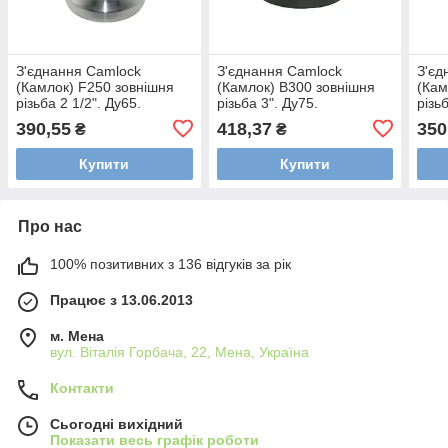
З'єднання Camlock
З'єднання Camlock
З'єд
(Камлок) F250 зовнішня
(Камлок) B300 зовнішня
(Кам
різьба 2 1/2". Ду65.
різьба 3". Ду75.
різь
Алюміній
Поліпропілен
Алюм
390,55
418,37
350
₴
₴
Купити
Купити
Про нас
100% позитивних з 136 відгуків за рік
Працює з 13.06.2013
м. Мена
вул. Віталія Горбача, 22, Мена, Україна
Контакти
Сьогодні вихідний
Показати весь графік роботи