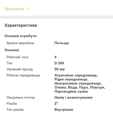
Приховати
Характеристики
Основні атрибути
Країна виробник
Польща
Основні
Робочий тиск
4
Тип
D 200
Умовний прохід
50 мм
Робоче середовище
Агресивне середовище,
Рідке середовище,
Неагресивне середовище,
Олива, Вода, Пара, Повітря,
Пароводяна суміш
Напрямок потоку
Напір і всмоктування
Різьба
2"
Тип різьби
Внутрішня