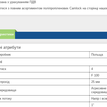
азана з урахуванням ПДВ
теся з повним асортиментом поліпропіленових Camlock на сторінці наш
еристики
і атрибути
иробник
Польща
ні
тиск
4
F 100
прохід
25 мм
Агресивне
середовище
середовищ
к потоку
Напір і вс
1"