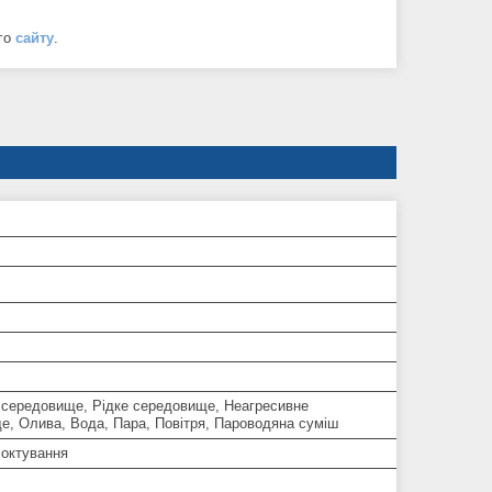
ого
сайту
.
 середовище, Рідке середовище, Неагресивне
е, Олива, Вода, Пара, Повітря, Пароводяна суміш
моктування