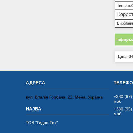
Тип різь
Корист
Виробни
Інформа
Ціна:
34
+380 (67)
вул. Віталія Горбача, 22, Мена, Україна
моб
+380 (95)
моб
ТОВ "Гидро Тех"