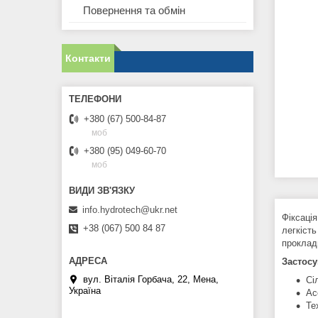
Повернення та обмін
Контакти
+380 (67) 500-84-87
моб
+380 (95) 049-60-70
моб
info.hydrotech@ukr.net
Фіксація
+38 (067) 500 84 87
легкість
проклад
Застос
вул. Віталія Горбача, 22, Мена,
Сі
Україна
Ас
Те