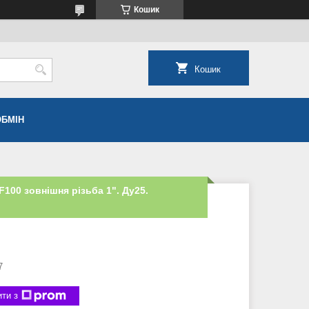
Кошик
Кошик
ОБМІН
F100 зовнішня різьба 1". Ду25.
7
ти з