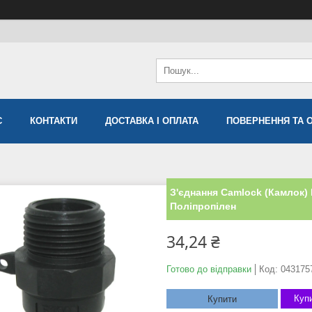
С
КОНТАКТИ
ДОСТАВКА І ОПЛАТА
ПОВЕРНЕННЯ ТА 
З'єднання Camlock (Камлок) 
Поліпропілен
34,24 ₴
Готово до відправки
Код:
043175
Купи
Купити