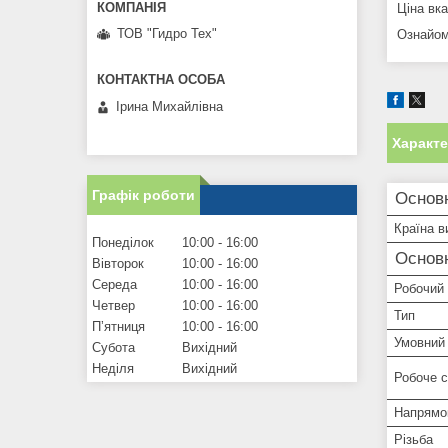
Ціна вк
ТОВ "Гидро Тех"
Ознайом
Ірина Михайлівна
Характ
Графік роботи
Основн
Країна в
Понеділок
10:00
16:00
Основ
Вівторок
10:00
16:00
Середа
10:00
16:00
Робочий 
Четвер
10:00
16:00
Тип
Пʼятниця
10:00
16:00
Умовний 
Субота
Вихідний
Неділя
Вихідний
Робоче 
Напрямо
Різьба