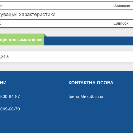
би
Зовнішня
увацькі характеристики
к
Calmock
ція для замовлення
,24 ₴
 500-84-87
Ірина Михайлівна
 049-60-70