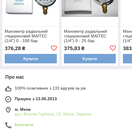
Манометр радіальний
Манометр радіальний
Ман
гліцериновий MAITEC
гліцериновий MAITEC
гліц
(1/4") 0 - 100 бар
(1/4") 0 - 25 бар
(1/4"
376,28
375,83
383
₴
₴
Купити
Купити
Про нас
100% позитивних з 133 відгуків за рік
Працює з 13.06.2013
м. Мена
вул. Віталія Горбача, 22, Мена, Україна
Контакти