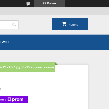
Кошик
Кошик
ОБМІН
й 2"х1/2" Ду50х15 оцинкований
3
ти з