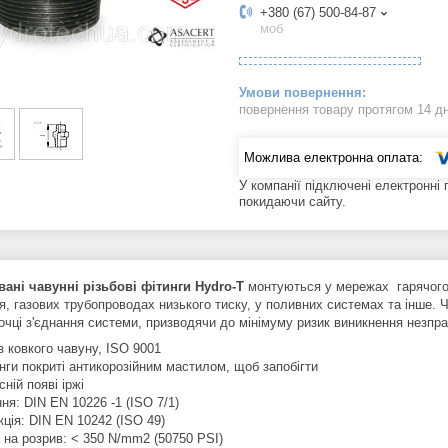
+380 (67) 500-84-87
моб
повернення товару протягом 14 д
У компанії підключені електронні
покидаючи сайту.
ані чавунні різьбові фітинги
Hydro-T
монтуються у мережах гарячого 
я, газових трубопроводах низького тиску, у поливних системах та інше. 
точці з'єднання системи, призводячи до мінімуму ризик виникнення незпр
з ковкого чавуну, ISO 9001
нги покриті антикорозійним мастилом, щоб запобігти
ній появі іржі
ня: DIN EN 10226 -1 (ISO 7/1)
ція: DIN EN 10242 (ISO 49)
 на розрив: < 350 N/mm2 (50750 PSI)