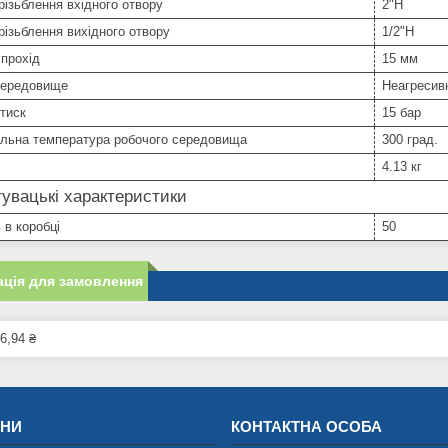
різьблення вхідного отвору
2"Н
різьблення вихідного отвору
1/2"Н
прохід
15 мм
середовище
Неагресив
тиск
15 бар
льна температура робочого середовища
300 град.
4.13 кг
увацькі характеристики
 в коробці
50
ція для замовлення
6,94 ₴