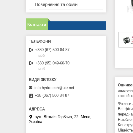
Повернення та обмін
Контакти
+380 (67) 500-84-87
моб
+380 (95) 049-60-70
моб
Оцинков
info.hydrotech@ukr.net
опаленн
+38 (067) 500 84 87
кожній 
Фітинги 
Всі фіти
передчас
вул. Віталія Горбача, 22, Мена,
Різьблен
Україна
Конструк
Міцність