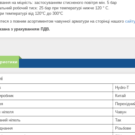
ання на міцність: застосуванням стисненого повітря мін. 5 бар
льний робочий тиск: 25 бар при температурі нижче 120 ° С.
ри температурі від 120°C до 300°C
теся з повним асортиментом чавунної арматури на сторінці нашого
сайт
азана з урахуванням ПДВ.
еристики
ні
к
Hydro-T
иробник
Китай
ля
Перехідни
 ніпеля
Чавун
аний ніпель
Так
єднання
Різьбове