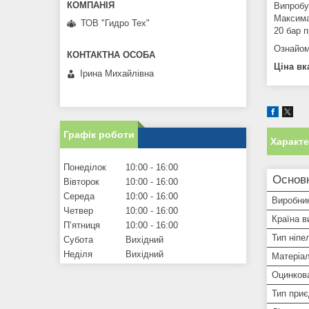
Випробув
Максима
ТОВ "Гидро Тех"
20 бар п
Ознайом
Ціна вк
Ірина Михайлівна
Графік роботи
Характ
Понеділок
10:00
16:00
Основ
Вівторок
10:00
16:00
Середа
10:00
16:00
Виробни
Четвер
10:00
16:00
Країна в
Пʼятниця
10:00
16:00
Тип ніпе
Субота
Вихідний
Неділя
Вихідний
Матеріал
Оцинков
Тип при