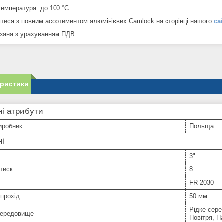
температура: до 100 °C
теся з повним асортиментом алюмінієвих Camlock на сторінці нашого
са
азана з урахуванням ПДВ
еристики
і атрибути
иробник
Польща
ні
3"
тиск
8
FR 2030
прохід
50 мм
Рідке сер
середовище
Повітря, 