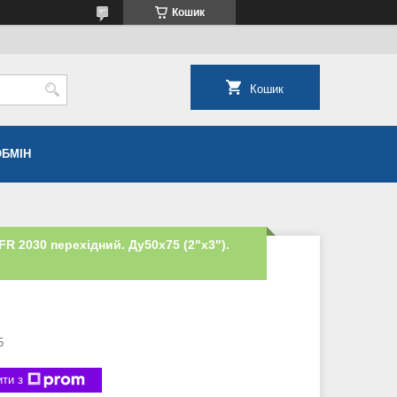
Кошик
Кошик
ОБМІН
FR 2030 перехідний. Ду50х75 (2"х3").
5
ти з