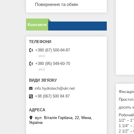
Повернення та обмін
Контакти
+380 (67) 500-84-87
моб
+380 (95) 049-60-70
моб
info.hydrotech@ukr.net
Фіксація
+38 (067) 500 84 87
Простота
досить м
Робочий 
вул. Віталія Горбача, 22, Мена,
1/2" – 1
Україна
1 1/4" –
2 1/2" –