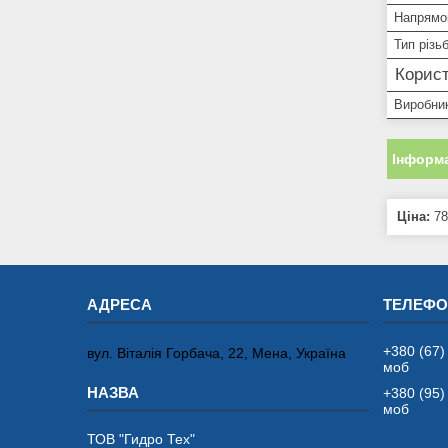
Напрямо
Тип різь
Корист
Виробни
Інформа
Ціна:
78
+380 (67)
вул. Віталія Горбача, 22, Мена, Україна
моб
+380 (95)
моб
ТОВ "Гидро Тех"