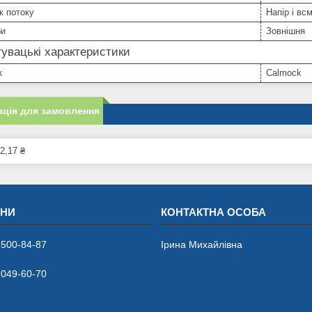
к потоку
Напір і вс
би
Зовнішня
увацькі характеристики
к
Calmock
ція для замовлення
2,17 ₴
 500-84-87
Ірина Михайлівна
 049-60-70