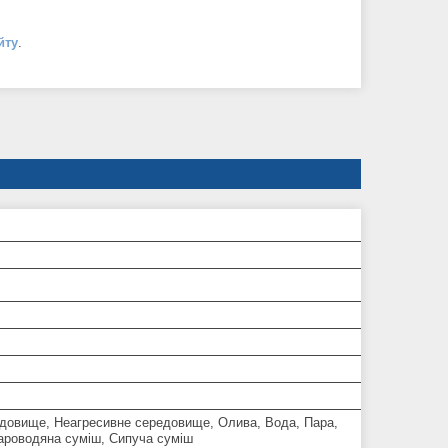
йту
.
едовище, Неагресивне середовище, Олива, Вода, Пара,
Пароводяна суміш, Сипуча суміш