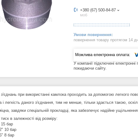
+380 (67) 500-84-87
моб
повернення товару протягом 14 д
У компанії підключені електронні
покидаючи сайту.
 з'єднань при використанні камлока проходить за допомогою легкого пово
 і легкість даного з'єднання, тим не менше, тільки здається такою, оскі
іцна, завдяки спеціальній прокладці, яка забезпечує надійне ущільнення
тиск в залежності від розміру:
" 15 бар
 2" 10 бар
 6" 8 бар