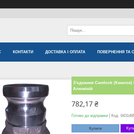
С
КОНТАКТИ
ДОСТАВКА І ОПЛАТА
ПОВЕРНЕННЯ ТА 
З'єднання Camlock (Камлок) 
Алюміній
782,17 ₴
Готово до відправки
Код:
043148
Купи
Купити