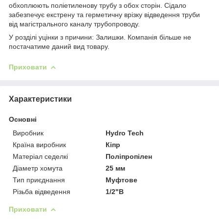
обхоплюють поліетиленову трубу з обох сторін. Сідало
забезпечує екстрену та герметичну врізку відведення труби
від магістрального каналу трубопроводу.
У розділі уцінки з причини: Залишки. Компанія більше не
постачатиме даний вид товару.
Приховати
Характеристики
Основні
Виробник
Hydro Tech
Країна виробник
Кіпр
Матеріал седелкі
Поліпропілен
Діаметр хомута
25 мм
Тип приєднання
Муфтове
Різьба відведення
1/2"В
Приховати