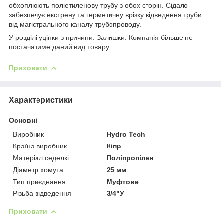
обхоплюють поліетиленову трубу з обох сторін. Сідало
забезпечує екстрену та герметичну врізку відведення труби
від магістрального каналу трубопроводу.
У розділі уцінки з причини: Залишки. Компанія більше не
постачатиме даний вид товару.
Приховати
Характеристики
Основні
Виробник
Hydro Tech
Країна виробник
Кіпр
Матеріал седелкі
Поліпропілен
Діаметр хомута
25 мм
Тип приєднання
Муфтове
Різьба відведення
3/4"У
Приховати