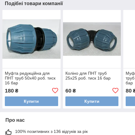
Подібні товари компанії
Муфта редукційна для
Коліно для ПНТ труб
Муфт
ПНТ труб 50х40 роб. тиск
25х25 роб. тиск 16 бар
труб
16 бар
бар
180
60
80
₴
₴
Купити
Купити
Про нас
100% позитивних з 136 відгуків за рік