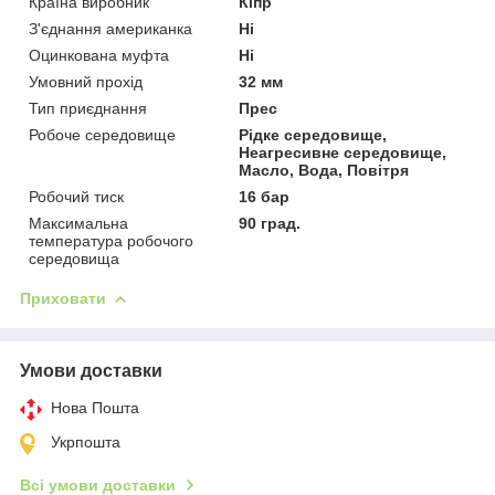
Країна виробник
Кіпр
З'єднання американка
Ні
Оцинкована муфта
Ні
Умовний прохід
32 мм
Тип приєднання
Прес
Робоче середовище
Рідке середовище,
Неагресивне середовище,
Масло, Вода, Повітря
Робочий тиск
16 бар
Максимальна
90 град.
температура робочого
середовища
Приховати
Умови доставки
Нова Пошта
Укрпошта
Всі умови доставки