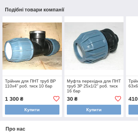
Подібні товари компанії
Трійник для ПНТ труб ВР
Муфта перехідна для ПНТ
Трій
110х4" роб. тиск 10 бар
труб ЗР 25х1/2" роб. тиск
63х6
16 бар
1 300
30
410
₴
₴
Купити
Купити
Про нас