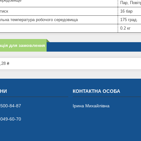
середовище
Пар, Повіт
тиск
16 бар
льна температура робочого середовища
175 град.
0.2 кг
ція для замовлення
,28 ₴
 500-84-87
Ірина Михайлівна
 049-60-70