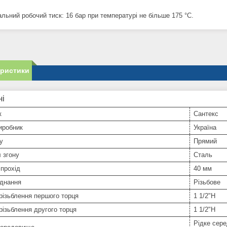
льний робочий тиск: 16 бар при температурі не більше 175 °С.
еристики
ні
к
Сантекс
иробник
Україна
у
Прямий
 згону
Сталь
прохід
40 мм
єднання
Різьбове
різьблення першого торця
1 1/2"Н
різьблення другого торця
1 1/2"Н
Рідке сер