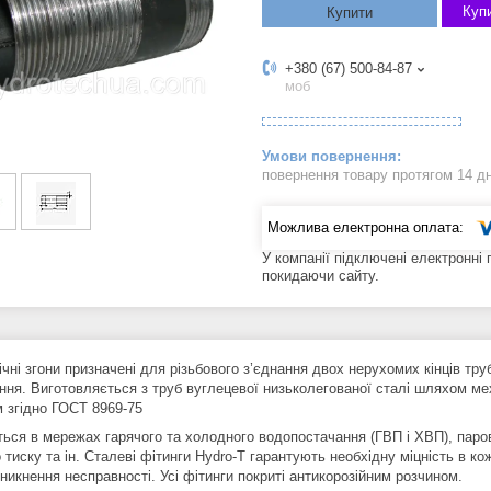
Купи
Купити
+380 (67) 500-84-87
моб
повернення товару протягом 14 д
У компанії підключені електронні
покидаючи сайту.
чні згони призначені для різьбового з’єднання двох нерухомих кінців тр
ня. Виготовляється з труб вуглецевої низьколегованої сталі шляхом меха
м згідно ГОСТ 8969-75
ься в мережах гарячого та холодного водопостачання (ГВП і ХВП), паров
 тиску та ін. Сталеві фітинги Hydro-T гарантують необхідну міцність в к
никнення несправності. Усі фітинги покриті антикорозійним розчином.