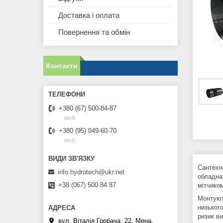
Доставка і оплата
Повернення та обмін
Контакти
+380 (67) 500-84-87
моб
+380 (95) 049-60-70
моб
Сантехні
info.hydrotech@ukr.net
обладнан
+38 (067) 500 84 87
мітчико
Монтуют
низького
ризик ви
вул. Віталія Горбача, 22, Мена,