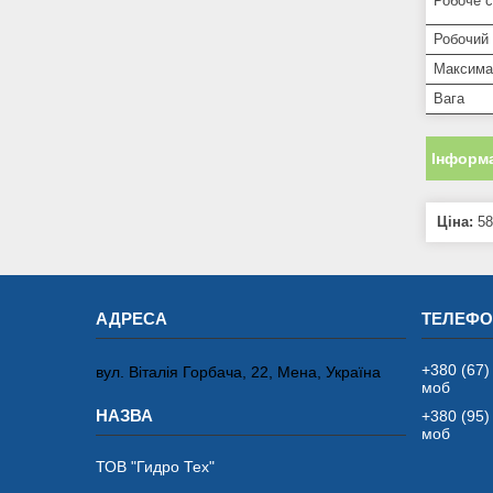
Робоче 
Робочий 
Максима
Вага
Інформа
Ціна:
58
+380 (67)
вул. Віталія Горбача, 22, Мена, Україна
моб
+380 (95)
моб
ТОВ "Гидро Тех"