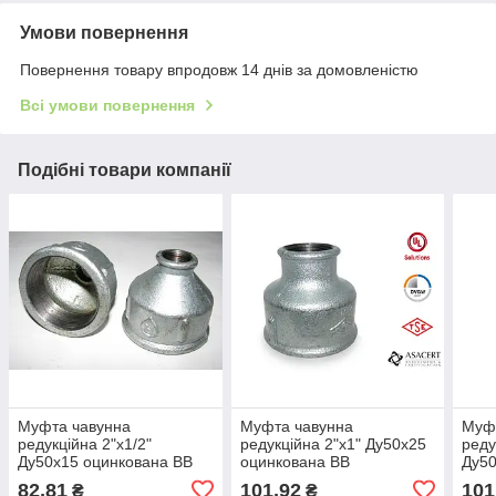
Умови повернення
Повернення товару впродовж 14 днів за домовленістю
Всі умови повернення
Подібні товари компанії
Муфта чавунна
Муфта чавунна
Муф
редукційна 2"х1/2"
редукційна 2"х1" Ду50х25
реду
Ду50х15 оцинкована ВВ
оцинкована ВВ
Ду50
82,81
101,92
101
₴
₴