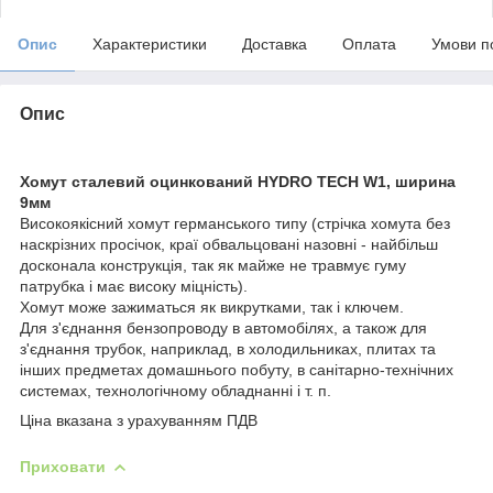
Опис
Характеристики
Доставка
Оплата
Умови п
Опис
Хомут сталевий оцинкований HYDRO TECH
W1, ширина
9мм
Високоякісний хомут германського типу (стрічка хомута без
наскрізних просічок, краї обвальцовані назовні - найбільш
досконала конструкція, так як майже не травмує гуму
патрубка і має високу міцність).
Хомут може зажиматься як викрутками, так і ключем.
Для з'єднання бензопроводу в автомобілях, а також для
з'єднання трубок, наприклад, в холодильниках, плитах та
інших предметах домашнього побуту, в санітарно-технічних
системах, технологічному обладнанні і т. п.
Ціна вказана з урахуванням ПДВ
Приховати