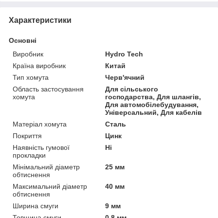
Характеристики
Основні
Виробник
Hydro Tech
Країна виробник
Китай
Тип хомута
Черв'ячний
Область застосування
Для сільського
хомута
господарства, Для шлангів,
Для автомобілебудування,
Універсальний, Для кабелів
Матеріал хомута
Сталь
Покриття
Цинк
Наявність гумової
Ні
прокладки
Мінімальний діаметр
25 мм
обтиснення
Максимальний діаметр
40 мм
обтиснення
Ширина смуги
9 мм
Товщина смуги
0.8 мм