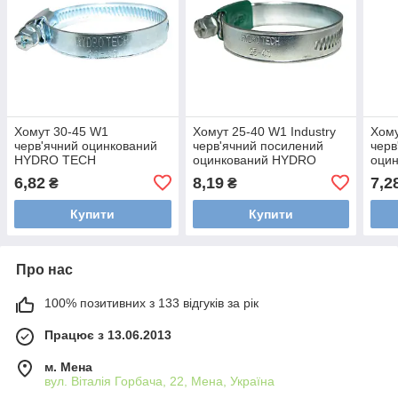
Хомут 30-45 W1
Хомут 25-40 W1 Industry
Хому
черв'ячний оцинкований
черв'ячний посилений
черв
HYDRO TECH
оцинкований HYDRO
оци
TECH
TEC
6,82
8,19
7,2
₴
₴
Купити
Купити
Про нас
100% позитивних з 133 відгуків за рік
Працює з 13.06.2013
м. Мена
вул. Віталія Горбача, 22, Мена, Україна