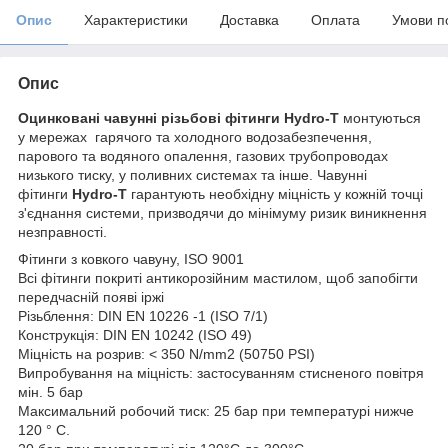
Опис
Характеристики
Доставка
Оплата
Умови п
Опис
Оцинковані чавунні різьбові фітинги
Hydro-T
монтуються
у мережах гарячого та холодного водозабезпечення,
парового та водяного опалення, газових трубопроводах
низького тиску, у поливних системах та інше. Чавунні
фітинги
Hydro-T
гарантують необхідну міцність у кожній точці
з'єднання системи, призводячи до мінімуму ризик виникнення
незправності.
Фітинги з ковкого чавуну, ISO 9001
Всі фітинги покриті антикорозійним мастилом, щоб запобігти
передчасній появі іржі
Різьблення: DIN EN 10226 -1 (ISO 7/1)
Конструкція: DIN EN 10242 (ISO 49)
Міцність на розрив: < 350 N/mm2 (50750 PSI)
Випробування на міцність: застосуванням стисненого повітря
мін. 5 бар
Максимальний робочий тиск: 25 бар при температурі нижче
120 ° С.