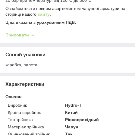
20 бар при температурі від 120°C до 300°C
Ознайомтеся з повним асортиментом чавунної арматури на
сторінці нашого
сайту
.
Ціна вказана з урахуванням ПДВ.
Приховати
Спосіб упаковки
коробка, палета
Характеристики
Основні
Виробник
Hydro-T
Країна виробник
Китай
Тип трійника
Рівнопрохідний
Матеріал трійника
Чавун
Оцинкований трійник
Так