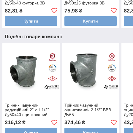
Ду50х40 футорка ЗВ
Ду50х15 футорка ЗВ
Ду50
82,81
75,98
82,
₴
₴
Купити
Купити
Подібні товари компанії
Трійник чавунний
Трійник чавунний
Трій
редукційний 2" x 1 1/2"
оцинкований 2 1/2" ВВВ
оцин
Ду50х40 оцинкований
Ду65
Ду2
216,12
374,46
42,
₴
₴
Купити
Купити