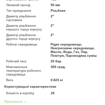
Умовний прохід
50 мм
Тип приєднання
Різьбове
Діаметр різьблення
2"
горловини
Діаметр різьблення
2"
першого торця корпусу
Діаметр різьблення
2"
другого торця корпусу
Робоче середовище
Рідке середовище,
Неагресивне середовище,
Масло, Вода, Газ, Пар,
Повітря, Пароводяна суміш
Робочий тиск
25 бар
Максимальна
300 град.
температура робочого
середовища
Вага
0.823 кг
Користувацькі характеристики
Кількість в коробці
18
Приховати