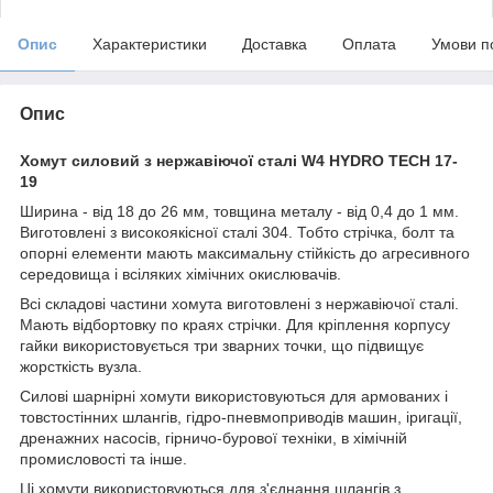
Опис
Характеристики
Доставка
Оплата
Умови п
Опис
Хомут силовий з нержавіючої сталі W4 HYDRO TECH 17-
19
Ширина - від 18 до 26 мм, товщина металу - від 0,4 до 1 мм.
Виготовлені з високоякісної сталі 304. Тобто стрічка, болт та
опорні елементи мають максимальну стійкість до агресивного
середовища і всіляких хімічних окислювачів.
Всі складові частини хомута виготовлені з нержавіючої сталі.
Мають відбортовку по краях стрічки. Для кріплення корпусу
гайки використовується три зварних точки, що підвищує
жорсткість вузла.
Силові шарнірні хомути використовуються для армованих і
товстостінних шлангів, гідро-пневмоприводів машин, іригації,
дренажних насосів, гірничо-бурової техніки, в хімічній
промисловості та інше.
Ці хомути використовуються для з'єднання шлангів з