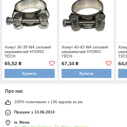
Хомут 36-39 W4 силовий
Хомут 40-43 W4 силовий
Хому
нержавіючий HYDRO
нержавіючий HYDRO
нер
TECH
TECH
TEC
65,52
67,34
64,
₴
₴
Купити
Купити
Про нас
100% позитивних з 136 відгуків за рік
Працює з 13.06.2013
м. Мена
вул. Віталія Горбача, 22, Мена, Україна