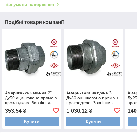
Всі умови повернення
Подібні товари компанії
Американка чавунна 2"
Американка чавунна 3"
Амер
Ду50 оцинкована пряма з
Ду80 оцинкована пряма з
Ду25
прокладкою. Зовнішня-
прокладкою. Зовнішня-
прок
внутрішня різьба
внутрішня різьба
внут
353,54
1 030,12
140
₴
₴
Купити
Купити