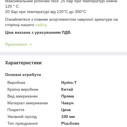
Максимальний робочий тиск: 25 бар при температурі нижче
120 ° С.
20 бар при температурі від 120°C до 300°C
Ознайомтеся з повним асортиментом чавунної арматури на
сторінці нашого
сайту
.
Ціна вказана з урахуванням ПДВ.
Приховати
Характеристики
Основні атрибути
Виробник
Hydro-T
Країна виробник
Китай
Вид американки
Пряма
Матеріал американки
Чавун
Покриття
Цинк
Умовний прохід
100 мм
Тип приєднання
Різьбове