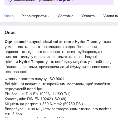
Опис
Характеристики
Доставка
Оплата
Умови п
Опис
Оцинковані чавунні різьбові фітинги
Hydro-T
монтуються
у мережах гарячого та холодного водозабезпечення,
парового та водяного опалення, газових трубопроводах
низького тиску, у поливних системах та інше. Чавунні
фітинги
Hydro-T
гарантують необхідну міцність у кожній точці
з'єднання системи, призводячи до мінімуму ризик виникнення
незправності.
Фітинги з ковкого чавуну, ISO 9001
Всі фітинги покриті антикорозійним мастилом, щоб запобігти
передчасній появі іржі
Різьблення: DIN EN 10226 -1 (ISO 7/1)
Конструкція: DIN EN 10242 (ISO 49)
Міцність на розрив: < 350 N/mm2 (50750 PSI)
Випробування на міцність: застосуванням стисненого повітря
мін. 5 бар