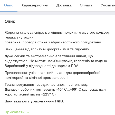
Опис
Характеристики
Доставка
Оплата
Умови п
Опис
Жорстка сталева спіраль з мідним покриттям жовтого кольору,
гладка внутрішня
поверхня, прозора стінка з абразивостійкого поліуретану.
Захищений від впливу мікроорганізмів та гідролізу.
Дуже легкий та екстремально еластичний шланг, що
видовжується. Не містить пом'якшувачів, галогенів та кадмію.
Вироблений у відповідності до нормам FDA.
Призначення: універсальний шланг для деревообробної,
полімерної та хімічної промисловості.
Транспортування твердих частинок, повітря, газу.
Діапазон робочих температур
-40°
C...
+90°
C (допускається
короткочасний вплив
+125
°
С)
Ціни вказані з урахуванням ПДВ.
Приховати