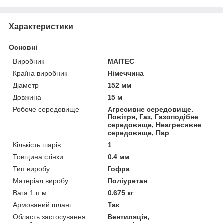
Характеристики
Основні
Виробник
MAITEC
Країна виробник
Німеччина
Діаметр
152 мм
Довжина
15 м
Робоче середовище
Агресивне середовище,
Повітря, Газ, Газоподібне
середовище, Неагресивне
середовище, Пар
Кількість шарів
1
Товщина стінки
0.4 мм
Тип виробу
Гофра
Матеріал виробу
Поліуретан
Вага 1 п.м.
0.675 кг
Армований шланг
Так
Область застосування
Вентиляція,