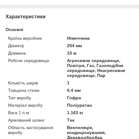
Характеристики
Основні
Країна виробник
Німеччина
Діаметр
254 мм
Довжина
10 м
Робоче середовище
Агресивне середовище,
Повітря, Газ, Газоподібне
середовище, Неагресивне
середовище, Пар
Кількість шарів
1
Товщина стінки
0.4 мм
Тип виробу
Гофра
Матеріал виробу
Поліуретан
Вага 1 п.м.
1.163 кг
Армований шланг
Так
Область застосування
Вентиляція,
виробу
кондиціонування,
Деревообробка,