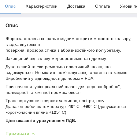
Опис
Характеристики
Доставка
Оплата
Умови п
Опис
Жорстка сталева спіраль з мідним покриттям жовтого кольору,
гладка внутрішня
поверхня, прозора стінка з абразивостійкого поліуретану.
Захищений від впливу мікроорганізмів та гідролізу.
Дуже легкий та екстремально еластичний шланг, що
видовжується. Не містить пом'якшувачів, галогенів та кадмію.
Вироблений у відповідності до нормам FDA.
Призначення: універсальний шланг для деревообробної,
полімерної та хімічної промисловості.
Транспортування твердих частинок, повітря, газу.
Діапазон робочих температур
-40°
C...
+90°
C (допускається
короткочасний вплив
+125
°
С)
Ціни вказані з урахуванням ПДВ.
Приховати