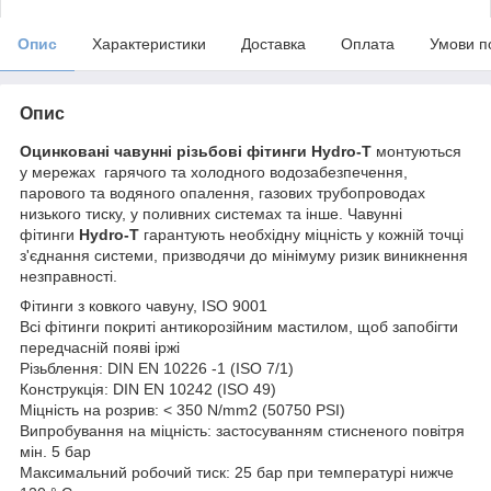
Опис
Характеристики
Доставка
Оплата
Умови п
Опис
Оцинковані чавунні різьбові фітинги
Hydro-T
монтуються
у мережах гарячого та холодного водозабезпечення,
парового та водяного опалення, газових трубопроводах
низького тиску, у поливних системах та інше. Чавунні
фітинги
Hydro-T
гарантують необхідну міцність у кожній точці
з'єднання системи, призводячи до мінімуму ризик виникнення
незправності.
Фітинги з ковкого чавуну, ISO 9001
Всі фітинги покриті антикорозійним мастилом, щоб запобігти
передчасній появі іржі
Різьблення: DIN EN 10226 -1 (ISO 7/1)
Конструкція: DIN EN 10242 (ISO 49)
Міцність на розрив: < 350 N/mm2 (50750 PSI)
Випробування на міцність: застосуванням стисненого повітря
мін. 5 бар
Максимальний робочий тиск: 25 бар при температурі нижче