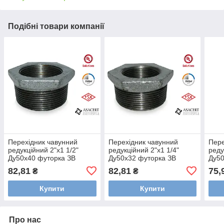
Подібні товари компанії
Перехідник чавунний
Перехідник чавунний
Пере
редукційний 2"х1 1/2"
редукційний 2"х1 1/4"
реду
Ду50х40 футорка ЗВ
Ду50х32 футорка ЗВ
Ду50
82,81
82,81
75,
₴
₴
Купити
Купити
Про нас