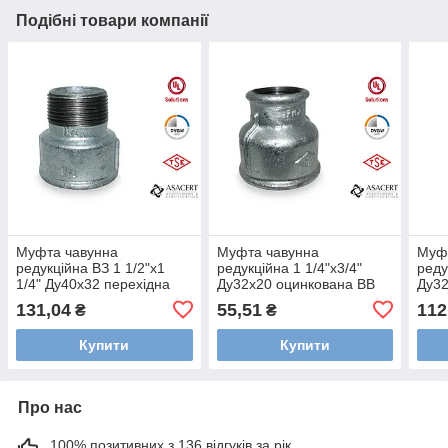
Подібні товари компанії
Муфта чавунна
Муфта чавунна
Муф
редукційна ВЗ 1 1/2"х1
редукційна 1 1/4"х3/4"
реду
1/4" Ду40х32 перехідна
Ду32х20 оцинкована ВВ
Ду32
оцинкована
оци
131,04
55,51
112
₴
₴
Купити
Купити
Про нас
100% позитивних з 136 відгуків за рік