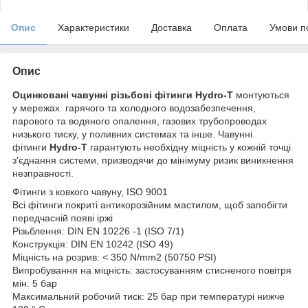
Опис
Характеристики
Доставка
Оплата
Умови п
Опис
Оцинковані чавунні різьбові фітинги
Hydro-T
монтуються
у мережах гарячого та холодного водозабезпечення,
парового та водяного опалення, газових трубопроводах
низького тиску, у поливних системах та інше. Чавунні
фітинги
Hydro-T
гарантують необхідну міцність у кожній точці
з'єднання системи, призводячи до мінімуму ризик виникнення
незправності.
Фітинги з ковкого чавуну, ISO 9001
Всі фітинги покриті антикорозійним мастилом, щоб запобігти
передчасній появі іржі
Різьблення: DIN EN 10226 -1 (ISO 7/1)
Конструкція: DIN EN 10242 (ISO 49)
Міцність на розрив: < 350 N/mm2 (50750 PSI)
Випробування на міцність: застосуванням стисненого повітря
мін. 5 бар
Максимальний робочий тиск: 25 бар при температурі нижче