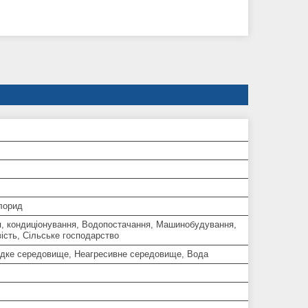
лорид
я, кондиціонування, Водопостачання, Машинобудування,
ість, Сільське господарство
Рідке середовище, Неагресивне середовище, Вода