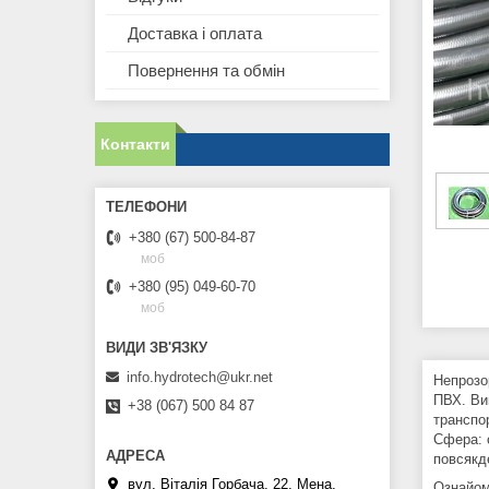
Доставка і оплата
Повернення та обмін
Контакти
+380 (67) 500-84-87
моб
+380 (95) 049-60-70
моб
info.hydrotech@ukr.net
Непрозо
ПВХ. Ви
+38 (067) 500 84 87
транспор
Сфера: 
повсякд
вул. Віталія Горбача, 22, Мена,
Ознайом