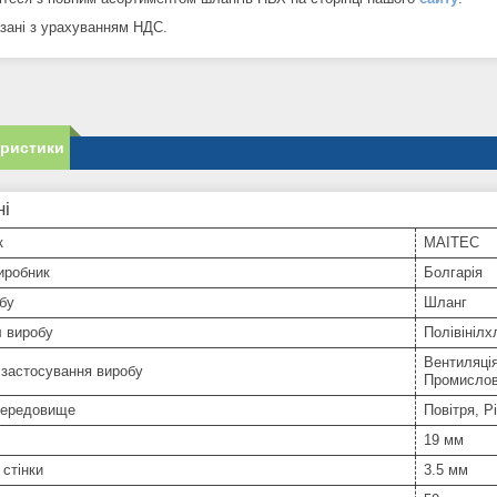
азані з урахуванням НДС.
еристики
ні
к
MAITEC
иробник
Болгарія
бу
Шланг
л виробу
Полівінілх
Вентиляці
 застосування виробу
Промислов
середовище
Повітря, 
19 мм
стінки
3.5 мм