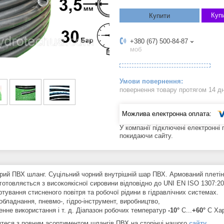
Купи
Купити
+380 (67) 500-84-87
моб
повернення товару протягом 14 д
У компанії підключені електронні
покидаючи сайту.
рий ПВХ шланг. Суцільний чорний внутрішній шар ПВХ. Армований плетінн
готовляється з високоякісної сировини
відповідно до UNI EN ISO 1307:20
тування стисненого повітря та робочої рідини в гідравлічних системах.
обладнання, пневмо-, гідро-інструмент, виробництво,
енне використання і т. д. Діапазон робочих температур
-10°
C...
+60°
C Хар
теся з повним асортиментом шлангів ПВХ на сторінці нашого
сайту
.