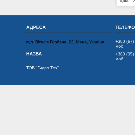
Ціна:
12
+380 (67)
вул. Віталія Горбача, 22, Мена, Україна
моб
+380 (95)
моб
ТОВ "Гидро Тех"