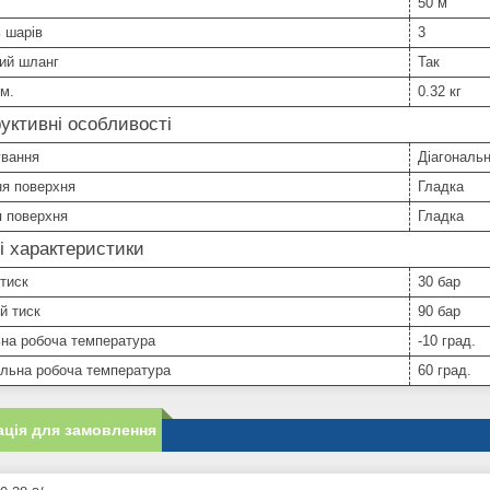
50 м
ь шарів
3
ий шланг
Так
.м.
0.32 кг
уктивні особливості
ування
Діагональ
ня поверхня
Гладка
я поверхня
Гладка
і характеристики
тиск
30 бар
й тиск
90 бар
ьна робоча температура
-10 град.
льна робоча температура
60 град.
ція для замовлення