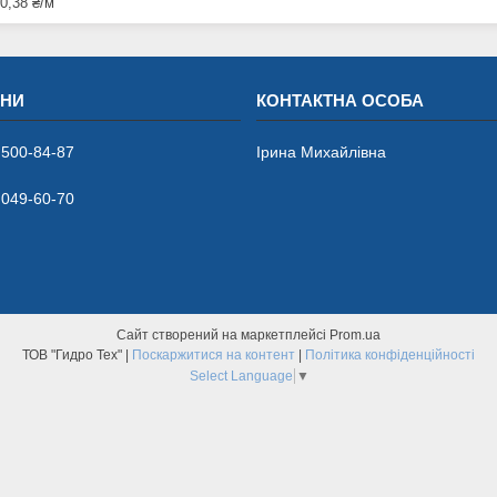
0,38 ₴/м
 500-84-87
Ірина Михайлівна
 049-60-70
Сайт створений на маркетплейсі
Prom.ua
ТОВ "Гидро Тех" |
Поскаржитися на контент
|
Політика конфіденційності
Select Language
▼