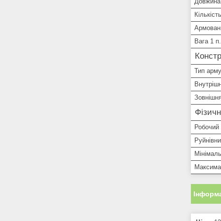
Довжина
Кількіст
Армован
Вага 1 п
Констр
Тип арм
Внутріш
Зовнішн
Фізичн
Робочий 
Руйнівни
Мінімал
Максима
Інформа