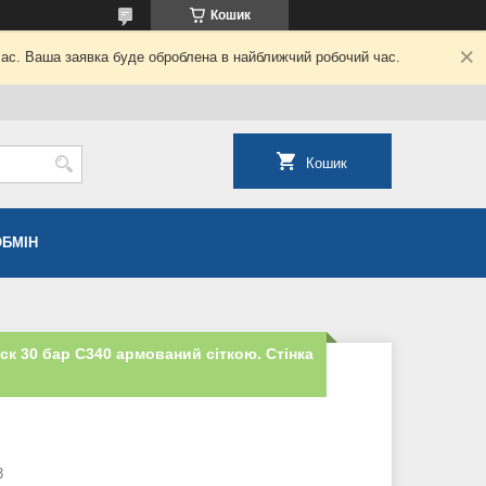
Кошик
час. Ваша заявка буде оброблена в найближчий робочий час.
Кошик
ОБМІН
ск 30 бар C340 армований сіткою. Стінка
3