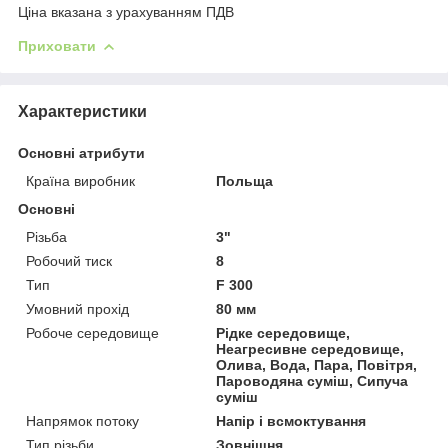
Ціна вказана з урахуванням ПДВ
Приховати
Характеристики
Основні атрибути
Країна виробник
Польща
Основні
Різьба
3"
Робочий тиск
8
Тип
F 300
Умовний прохід
80 мм
Робоче середовище
Рідке середовище,
Неагресивне середовище,
Олива, Вода, Пара, Повітря,
Пароводяна суміш, Сипуча
суміш
Напрямок потоку
Напір і всмоктування
Тип різьби
Зовнішня