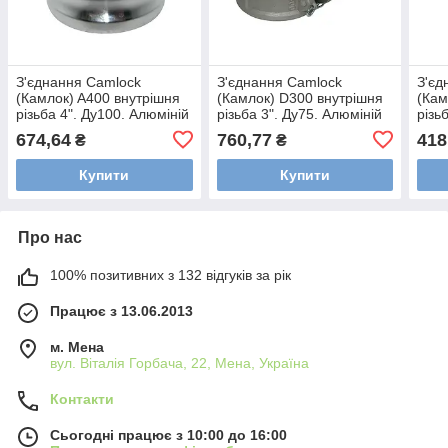
З'єднання Camlock
З'єднання Camlock
З'єд
(Камлок) A400 внутрішня
(Камлок) D300 внутрішня
(Кам
різьба 4". Ду100. Алюміній
різьба 3". Ду75. Алюміній
різь
Полі
674,64
760,77
418
₴
₴
Купити
Купити
Про нас
100% позитивних з 132 відгуків за рік
Працює з 13.06.2013
м. Мена
вул. Віталія Горбача, 22, Мена, Україна
Контакти
Сьогодні працює з 10:00 до 16:00