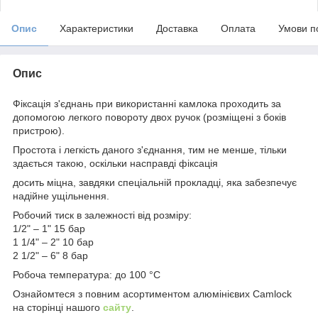
Опис
Характеристики
Доставка
Оплата
Умови п
Опис
Фіксація з'єднань при використанні камлока проходить за
допомогою легкого повороту двох ручок (розміщені з боків
пристрою).
Простота і легкість даного з'єднання, тим не менше, тільки
здається такою, оскільки насправді фіксація
досить міцна, завдяки спеціальній прокладці, яка забезпечує
надійне ущільнення.
Робочий тиск в залежності від розміру:
1/2" – 1" 15 бар
1 1/4" – 2" 10 бар
2 1/2" – 6" 8 бар
Робоча температура: до 100 °C
Ознайомтеся з повним асортиментом алюмінієвих Camlock
на сторінці нашого
сайту
.