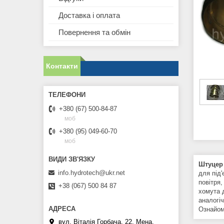
Доставка і оплата
Повернення та обмін
Контакти
+380 (67) 500-84-87
моб
+380 (95) 049-60-70
моб
Штуцер
info.hydrotech@ukr.net
для під'
повітря
+38 (067) 500 84 87
хомута 
аналогі
Ознайом
вул. Віталія Горбача, 22, Мена,