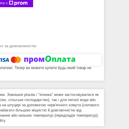
ти з
нів
за домовленістю
 платежі. Тепер ви можете купити будь-який товар не
ки. Зовнішня різьба
і "ялинка" може застосовуватися як
во, сільське господарство), так і для питної води або
а на штуцері за допомогою черв'ячного хомута (силового
набагато більшою міцністю й довговічністю від
днання або низьких температур (передпадів температур).
йту.