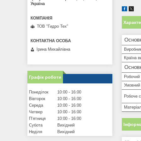
Україна
Характ
ТОВ "Гидро Тех"
Основн
Виробни
Ірина Михайлівна
Країна в
Основ
Робочий 
Графік роботи
Умовний 
Понеділок
10:00
16:00
Робоче 
Вівторок
10:00
16:00
Середа
10:00
16:00
Матеріа
Четвер
10:00
16:00
Пʼятниця
10:00
16:00
Інформа
Субота
Вихідний
Неділя
Вихідний