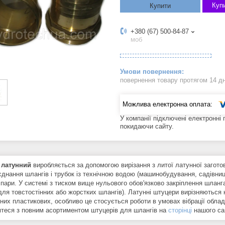
Купи
Купити
+380 (67) 500-84-87
моб
повернення товару протягом 14 д
У компанії підключені електронні
покидаючи сайту.
 латунний
виробляється за допомогою вирізання з литої латунної заготов
єднання шлангів і трубок із технічною водою (машинобудування, садівницт
, пари. У системі з тиском вище нульового обов'язково закріплення шланг
для товстостінних або жорстких шлангів). Латунні штуцери вирізняються 
чних пластикових, особливо це стосується роботи в умовах вібрації обла
теся з повним асортиментом штуцерів для шлангів на
сторінці
нашого са