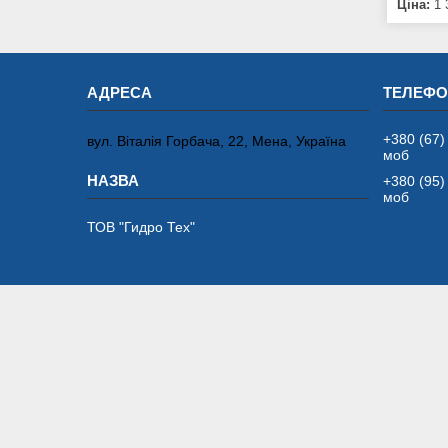
Ціна:
1 
+380 (67)
вул. Віталія Горбача, 22, Мена, Україна
моб
+380 (95)
моб
ТОВ "Гидро Тех"