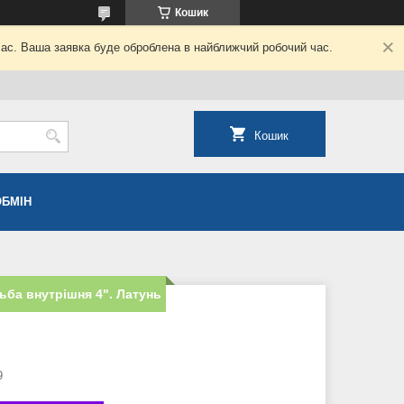
Кошик
час. Ваша заявка буде оброблена в найближчий робочий час.
Кошик
ОБМІН
ьба внутрішня 4". Латунь
9