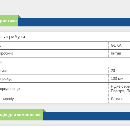
еристики
і атрибути
к
GEKA
иробник
Китай
ні
тиск
20
прохід
100 мм
Рідке сер
середовище
Повітря, 
л виробу
Латунь
ція для замовлення