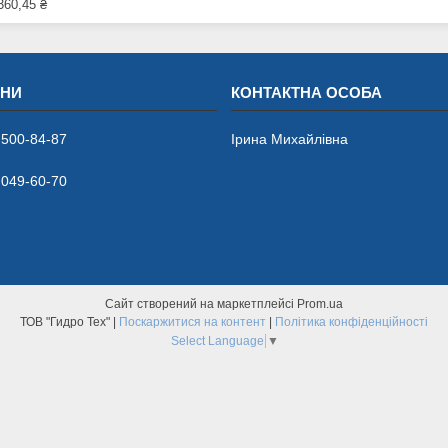
360,45 ₴
 500-84-87
Ірина Михайлівна
 049-60-70
Сайт створений на маркетплейсі
Prom.ua
ТОВ "Гидро Тех" |
Поскаржитися на контент
|
Політика конфіденційності
Select Language
▼