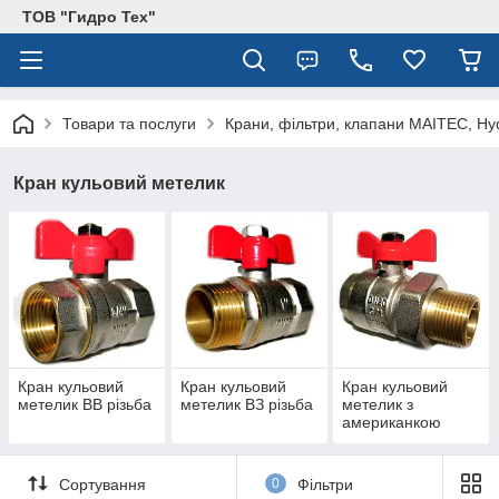
ТОВ "Гидро Тех"
Товари та послуги
Крани, фільтри, клапани MAITEC, Hy
Кран кульовий метелик
Кран кульовий
Кран кульовий
Кран кульовий
метелик ВВ різьба
метелик ВЗ різьба
метелик з
американкою
Сортування
0
Фільтри