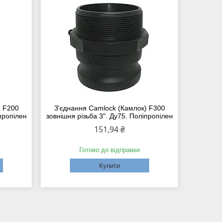
) F200
З'єднання Camlock (Камлок) F300
іпропілен
зовнішня різьба 3". Ду75. Поліпропілен
151,94 ₴
Готово до відправки
Купити